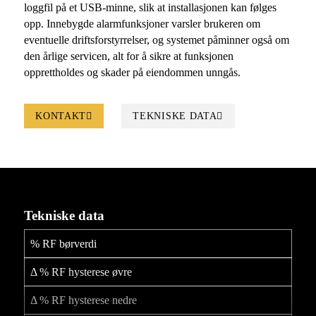
loggfil på et USB-minne, slik at installasjonen kan følges
opp. Innebygde alarmfunksjoner varsler brukeren om
eventuelle driftsforstyrrelser, og systemet påminner også om
den årlige servicen, alt for å sikre at funksjonen
opprettholdes og skader på eiendommen unngås.
KONTAKT
TEKNISKE DATA
Tekniske data
% RF børverdi
Δ % RF hysterese øvre
Δ % RF hysterese nedre