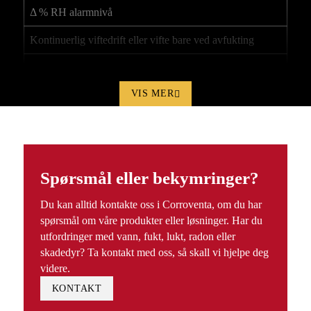
Δ % RH alarmnivå
Kontinuerlig viftedrift eller vifte bare ved avfukting
Styring via muggindeks
VIS MER
Tilbakestilling til fabrikkinnstillinger
Informasjon i display og loggfil
Visning av aktuell RF
Spørsmål eller bekymringer?
Visning av aktuell temperatur
Du kan alltid kontakte oss i Corroventa, om du har
Visning viftestatus På eller Av
spørsmål om våre produkter eller løsninger. Har du
Visning avfukting På eller Av
utfordringer med vann, fukt, lukt, radon eller
skadedyr? Ta kontakt med oss, så skall vi hjelpe deg
Visning radiosignalnivå
videre.
KONTAKT
Grafisk presentasjon driftstid siste 12 måneder