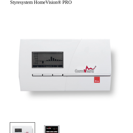
Styresystem HomeVision® PRO