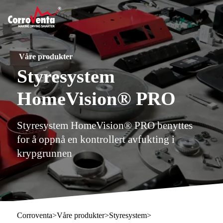
Våre produkter
Styresystem
HomeVision® PRO
Styresystem HomeVision® PRO benyttes
for å oppnå en kontrollert avfukting i
krypgrunnen
Corroventa
>
Våre produkter
>
Styresystem
>