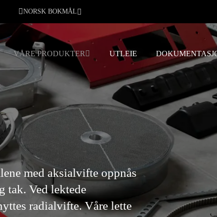
NORSK BOKMÅL
VÅRE PRODUKTER
UTLEIE
DOKUMENTASJ
alene med aksialvifte oppnås
g tak. Ved lektede
ttes radialvifte. Våre lette