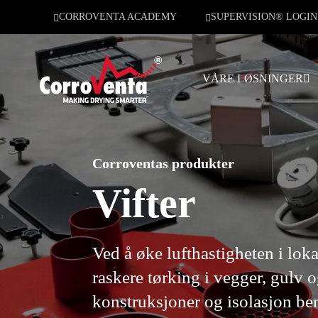
CORROVENTA ACADEMY
SUPERVISION® LOGIN
VÅRE LØSNINGER
Corroventas produkter
Vifter
Ved å øke lufthastigheten i lok
raskere tørking i vegger, gulv o
konstruksjoner og isolasjon beny