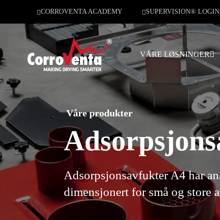
CORROVENTA ACADEMY
SUPERVISION® LOGIN
VÅRE LØSNINGER
Våre produkter
Adsorpsjons
Adsorpsjonsavfukter A4 har ana
dimensjonert for små og store 