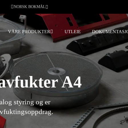
NORSK BOKMÅL
VÅRE PRODUKTER
UTLEIE
DOKUMENTASJ
avfukter A4
log styring og er
avfuktingsoppdrag.