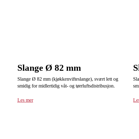
Slange Ø 82 mm
S
Slange Ø 82 mm (kjøkkenvifteslange), svært lett og
Sl
smidig for midlertidig våt- og tørrluftsdistribusjon.
smi
Les mer
Le