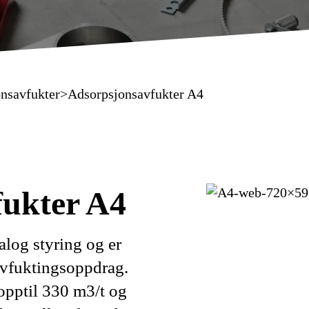
nsavfukter
>
Adsorpsjonsavfukter A4
fukter A4
log styring og er
avfuktingsoppdrag.
opptil 330 m3/t og