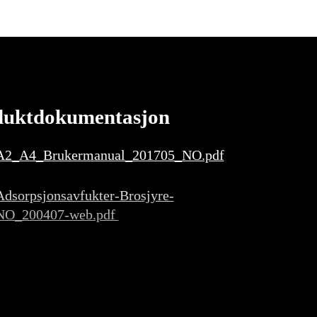
duktdokumentasjon
A2_A4_Brukermanual_201705_NO.pdf
Adsorpsjonsavfukter-Brosjyre-
NO_200407-web.pdf