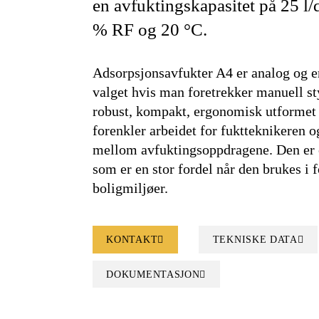
en avfuktingskapasitet på 25 l/
% RF og 20 °C.
Adsorpsjonsavfukter A4 er analog og er
valget hvis man foretrekker manuell st
robust, kompakt, ergonomisk utformet 
forenkler arbeidet for fuktteknikeren og
mellom avfuktingsoppdragene. Den er e
som er en stor fordel når den brukes i 
boligmiljøer.
KONTAKT
TEKNISKE DATA
DOKUMENTASJON