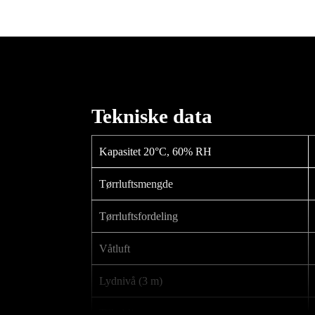
Tekniske data
Kapasitet 20°C, 60% RH
Tørrluftsmengde
Tørrluftsfordeling
Våtluft
Lydnivå (3 m)
Tilkobling