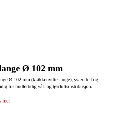
lange Ø 102 mm
ange Ø 102 mm (kjøkkenvifteslange), svært lett og
dig for midlertidig våt- og tørrluftsdistribusjon.
s mer