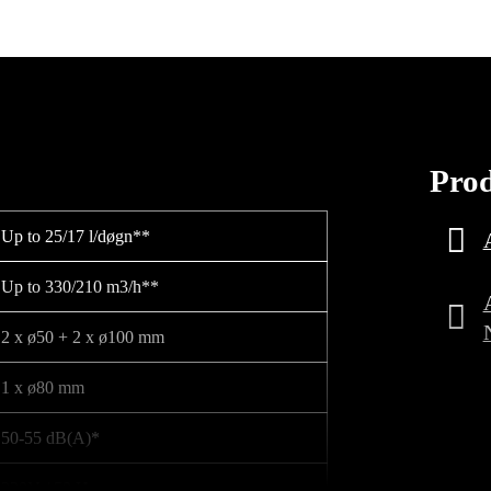
Pro
Up to 25/17 l/døgn**
Up to 330/210 m3/h**
2 x ø50 + 2 x ø100 mm
1 x ø80 mm
50-55 dB(A)*
230V / 50 Hz