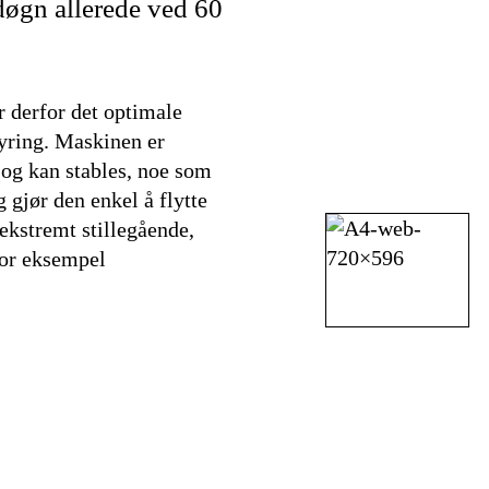
døgn allerede ved 60
 derfor det optimale
yring. Maskinen er
og kan stables, noe som
 gjør den enkel å flytte
kstremt stillegående,
for eksempel