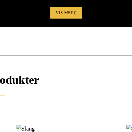
1 500 W
VIS MER
1 100/1 500 W**
18 kg
475 x 295 x 430 mm
1003677
rodukter