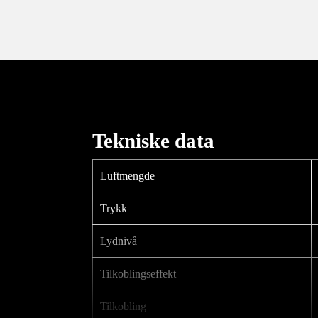
Tekniske data
Luftmengde
Trykk
Lydnivå
Tilkoblingseffekt
Tilkobling