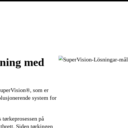
kning med
SuperVision®, som er
olusjonerende system for
 tørkeprosessen på
tbrett. Siden tørkingen