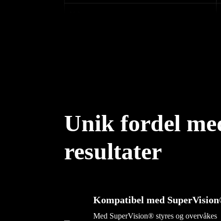
Vekt
Størrelse (L x B x H)
Artikkelnummer
Unik fordel med
resultater
Kompatibel med SuperVisio
Med SuperVision® styres og overvåkes