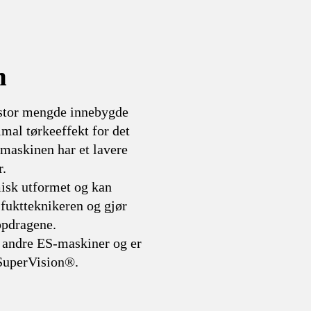
n
 stor mengde innebygde
mal tørkeeffekt for det
maskinen har et lavere
r.
isk utformet og kan
 fuktteknikeren og gjør
ppdragene.
 andre ES-maskiner og er
 SuperVision®.