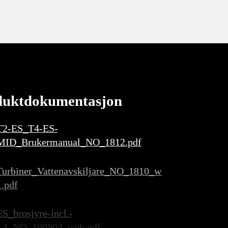
duktdokumentasjon
T2-ES_T4-ES-
MID_Brukermanual_NO_1812.pdf
Turbiner_Vattenavskiljare_NO_1810_web-
1.pdf
ES_brosjyre-incl.-
L4_NO_190904_web.pdf