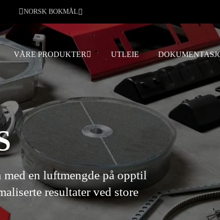
NORSK BOKMÅL
VÅRE PRODUKTER
UTLEIE
DOKUMENTASJ
S
en med en luftmengde på opptil
aliserte resultater ved store