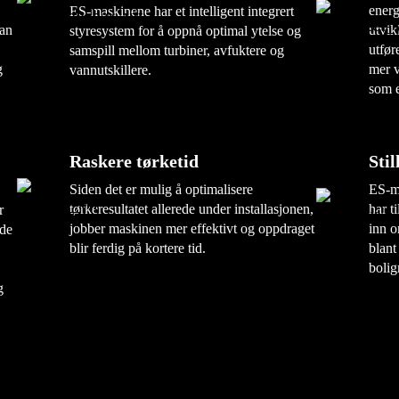
energ
ES-maskinene har et intelligent integrert
kan
utvik
styresystem for å oppnå optimal ytelse og
utfør
samspill mellom turbiner, avfuktere og
g
mer v
vannutskillere.
som e
Raskere tørketid
Stil
Siden det er mulig å optimalisere
ES-ma
tørkeresultatet allerede under installasjonen,
har t
r
jobber maskinen mer effektivt og oppdraget
inn o
gde
blir ferdig på kortere tid.
blant
bolig
g