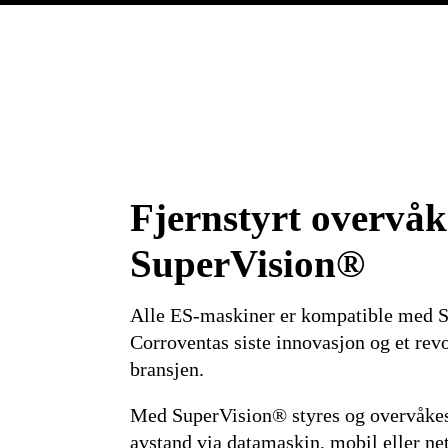
Fjernstyrt overvå
SuperVision®
Alle ES-maskiner er kompatible med 
Corroventas siste innovasjon og et rev
bransjen.
Med SuperVision® styres og overvåkes
avstand via datamaskin, mobil eller net