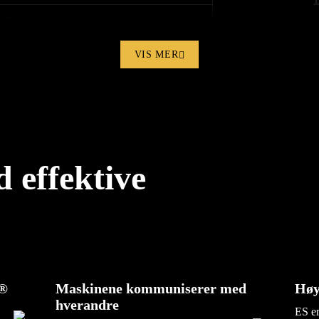
17,5 kg
430 x 295 x 430 mm
VIS MER
1001846
 effektive
n®
Maskinene kommuniserer med
Høy
hverandre
ES er