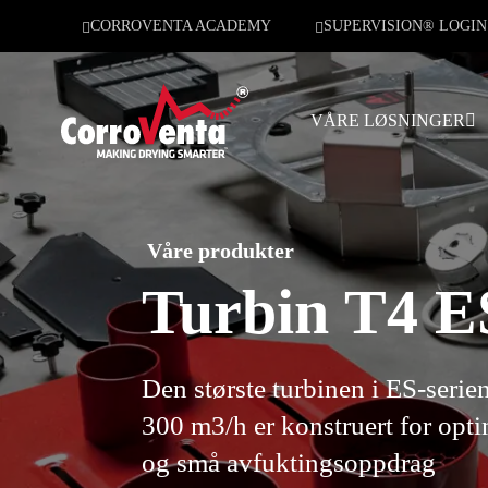
CORROVENTA ACADEMY
SUPERVISION® LOGIN
VÅRE LØSNINGER
Våre produkter
Turbin T4 E
Den største turbinen i ES-seri
300 m3/h er konstruert for optim
og små avfuktingsoppdrag