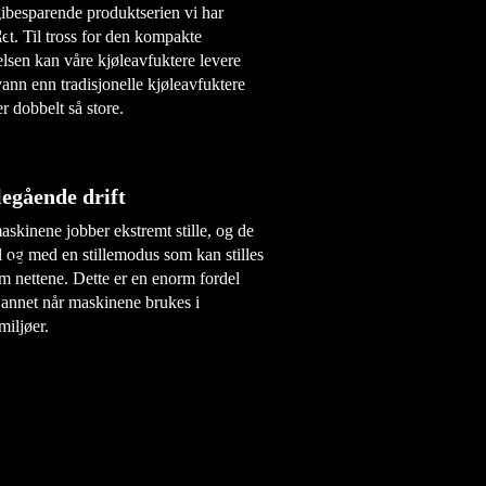
ibesparende produktserien vi har
let. Til tross for den kompakte
elsen kan våre kjøleavfuktere levere
ann enn tradisjonelle kjøleavfuktere
r dobbelt så store.
legående drift
skinene jobber ekstremt stille, og de
il og med en stillemodus som kan stilles
m nettene. Dette er en enorm fordel
 annet når maskinene brukes i
miljøer.