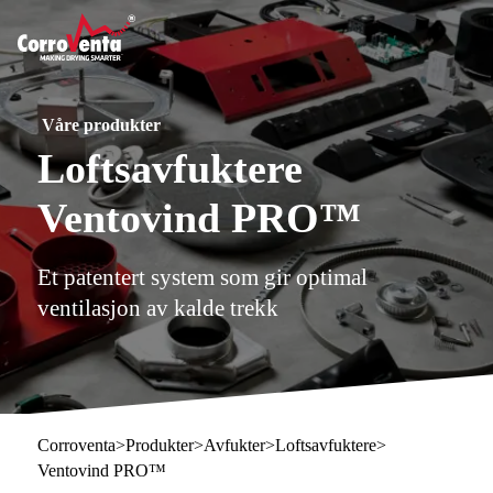
Våre produkter
Loftsavfuktere
Ventovind PRO™
Et patentert system som gir optimal
ventilasjon av kalde trekk
Corroventa
>
Produkter
>
Avfukter
>
Loftsavfuktere
>
Ventovind PRO™