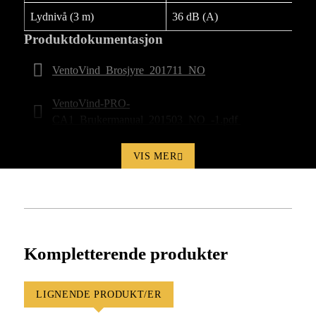
Lydnivå (3 m)
36 dB (A)
Produktdokumentasjon
VentoVind_Brosjyre_201711_NO
VentoVind-PRO-
CA1_Brukermanual_201503_NO_-1.pdf
VIS MER
Kompletterende produkter
LIGNENDE PRODUKT/ER