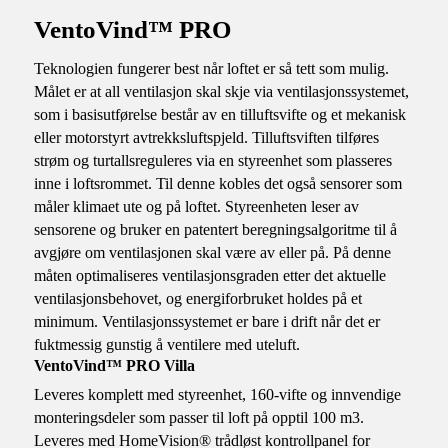
VentoVind™ PRO
Teknologien fungerer best når loftet er så tett som mulig.
Målet er at all ventilasjon skal skje via ventilasjonssystemet,
som i basisutførelse består av en tilluftsvifte og et mekanisk
eller motorstyrt avtrekksluftspjeld. Tilluftsviften tilføres
strøm og turtallsreguleres via en styreenhet som plasseres
inne i loftsrommet. Til denne kobles det også sensorer som
måler klimaet ute og på loftet. Styreenheten leser av
sensorene og bruker en patentert beregningsalgoritme til å
avgjøre om ventilasjonen skal være av eller på. På denne
måten optimaliseres ventilasjonsgraden etter det aktuelle
ventilasjonsbehovet, og energiforbruket holdes på et
minimum. Ventilasjonssystemet er bare i drift når det er
fuktmessig gunstig å ventilere med uteluft.
VentoVind™ PRO Villa
Leveres komplett med styreenhet, 160-vifte og innvendige
monteringsdeler som passer til loft på opptil 100 m3.
Leveres med HomeVision® trådløst kontrollpanel for