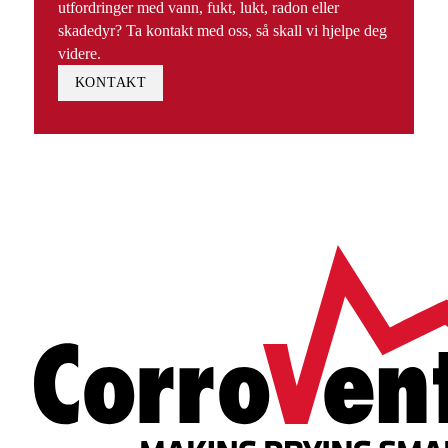
utfordringer med vann, fukt, lukt, radon eller
skadedyr? Ta kontakt med oss, så skall vi hjelpe deg
videre.
KONTAKT