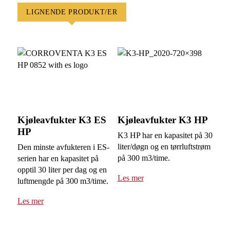
Tilkoblingseffekt
1700 W)
LIGNENDE PRODUKT/ER
1200 W (full
Ekstravarmer
temperaturkontroll)
Faktiske effekten, 20°C,
500 W
60% RF
Kjølemiddel
R290
Tilkoblingsspenning
230V / 50 Hz
Kjøleavfukter K3 ES
Kjøleavfukter K3 HP
HP
K3 HP har en kapasitet på 30
Vekt
39,5 kg
liter/døgn og en tørrluftstrøm
Den minste avfukteren i ES-
Størrelse (L x B x H)
420 x 510 x 710 mm
på 300 m3/time.
serien har en kapasitet på
opptil 30 liter per dag og en
Artikkelnummer
1004379
Les mer
luftmengde på 300 m3/time.
Produktdokumentasjon
Les mer
K5-HP-PX_Brukermanual_200504_NO.pdf