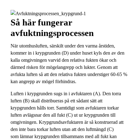
Så här fungerar
avfuktningsprocessen
När utomhusluften, särskilt under den varma årstiden,
kommer in i krypgrunden
(D)
under huset kyls den av den
kalla omgivningen varvid den relativa fukten ökar och
därmed risken för mögelangrepp och lukter. Genom att
avfukta luften så att den relativa fukten understiger 60-65 %
kan angrepp av mögel förhindras.
Luften i krypgrunden sugs in i avfuktaren
(A)
. Den torra
luften
(B)
skall distribueras på ett sådant sätt att
krypgrunden hålls torr. Samtidigt som avfuktaren torkar
luften avlägsnar den all fukt
(C)
ut ur krypgrunden till
omgivningen. Krypgrundsavfuktaren är så konstruerad att
den inte bara torkar luften utan att den luftmängd
(C)
som lämnar krypgrunden tillsammans med all fukt kan