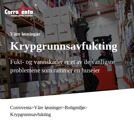
Våre løsningar
Krypgrunnsavfukting
Fukt- og vannskader er et av de vanligste
problemene som rammer en huseier
Corroventa
>
Våre løsninger
>
Boligmiljø
>
Krypgrunnsavfukting